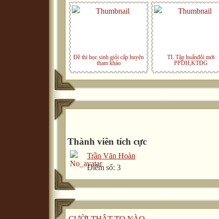
Đề thi học sinh giỏi cấp huyện
TL Tập huấnđổi mới
tham khảo
PPDH,KTĐG
Thành viên tích cực
Trần Văn Hoàn
Điểm số: 3
CƯỜI THẬT TO NÀO