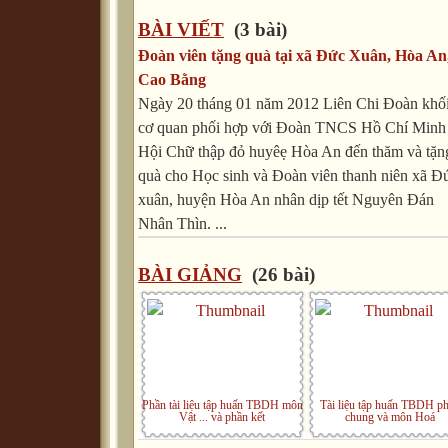
BÀI VIẾT
(3 bài)
Đoàn viên tặng quà tại xã Đức Xuân, Hòa An
Cao Bằng
Ngày 20 tháng 01 năm 2012 Liên Chi Đoàn khố
cơ quan phối hợp với Đoàn TNCS Hồ Chí Minh
Hội Chữ thập đỏ huyêẹ Hòa An đến thăm và tặn
quà cho Học sinh và Đoàn viên thanh niên xã Đ
xuân, huyện Hòa An nhân dịp tết Nguyên Đán
Nhân Thìn. ...
BÀI GIẢNG
(26 bài)
Phần tài liệu tập huấn TBDH môn
Tài liệu tập huấn TBDH p
Vật ... và phần kết
chung và môn Hoá