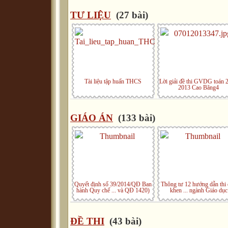
TƯ LIỆU
(27 bài)
Tài liệu tập huấn THCS
Lời giải đề thi GVDG toán 
2013 Cao Băng4
GIÁO ÁN
(133 bài)
Quyết định số 39/2014/QĐ Ban
Thông tư 12 hướng dẫn thi
hành Quy chế ... và QĐ 1420)
khen ... ngành Giáo dục
ĐỀ THI
(43 bài)